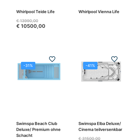
Whirlpool Teide Life
Whirlpool Vienna Life
€
13990,00
€
10500,00
-31%
-41%
Swimspa Beach Club
Swimspa Elba Deluxe/
Deluxe/ Premium ohne
Cinema teilversenkbar
Schacht
€
31500,00