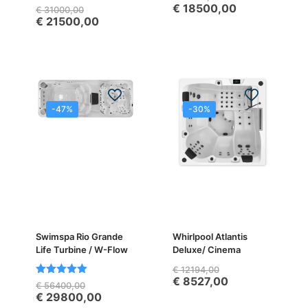
€
18500,00
€
31000,00
€
21500,00
-47%
-30%
Swimspa Rio Grande
Whirlpool Atlantis
Life Turbine / W-Flow
Deluxe/ Cinema
€
12194,00
€
8527,00
Bewertet
€
56400,00
mit
€
29800,00
5.00