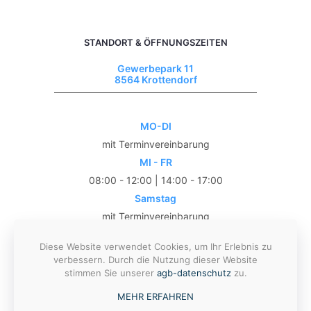
STANDORT & ÖFFNUNGSZEITEN
Gewerbepark 11
8564 Krottendorf
MO-DI
mit Terminvereinbarung
MI - FR
08:00 - 12:00 | 14:00 - 17:00
Samstag
mit Terminvereinbarung
Mit Terminvereinbarung auch gerne
Diese Website verwendet Cookies, um Ihr Erlebnis zu
außerhalb der Öffnungszeiten, AUCH
verbessern. Durch die Nutzung dieser Website
ABENDS.
stimmen Sie unserer
agb-datenschutz
zu.
MEHR ERFAHREN