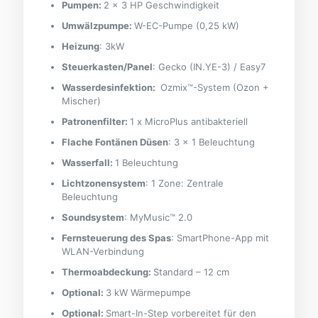
Pumpen:
2 × 3 HP Geschwindigkeit
Umwälzpumpe:
W-EC-Pumpe (0,25 kW)
Heizung
: 3kW
Steuerkasten/Panel
: Gecko (IN.YE-3) / Easy7
Wasserdesinfektion:
Ozmix™-System (Ozon +
Mischer)
Patronenfilter:
1 x MicroPlus antibakteriell
Flache Fontänen Düsen
: 3 x 1 Beleuchtung
Wasserfall:
1 Beleuchtung
Lichtzonensystem
: 1 Zone: Zentrale
Beleuchtung
Soundsystem
: MyMusic™ 2.0
Fernsteuerung des Spas
: SmartPhone-App mit
WLAN-Verbindung
Thermoabdeckung:
Standard – 12 cm
Optional:
3 kW Wärmepumpe
Optional:
Smart-In-Step vorbereitet für den