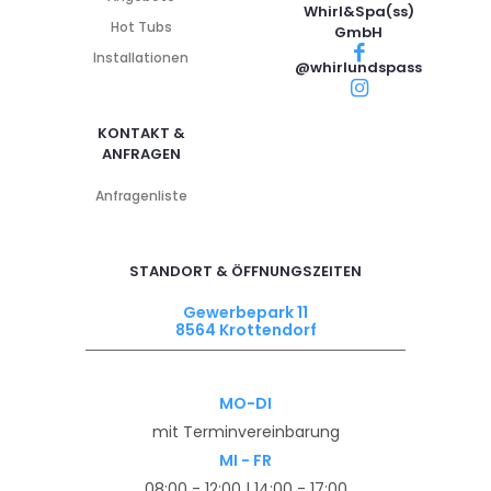
Whirl&Spa(ss)
Hot Tubs
GmbH
Installationen
@whirlundspass
KONTAKT &
ANFRAGEN
Anfragenliste
STANDORT & ÖFFNUNGSZEITEN
Gewerbepark 11
8564 Krottendorf
MO-DI
mit Terminvereinbarung
MI - FR
08:00 - 12:00 | 14:00 - 17:00