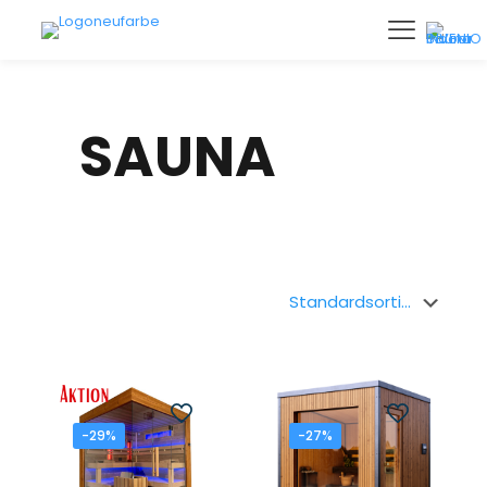
SAUNA
-29%
-27%