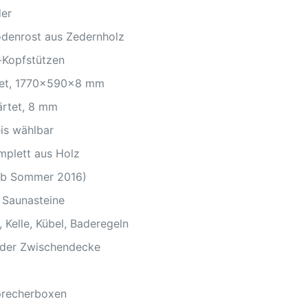
der
odenrost aus Zedernholz
-Kopfstützen
rtet, 1770x590x8 mm
ärtet, 8 mm
eis wählbar
omplett aus Holz
(ab Sommer 2016)
 Saunasteine
Kelle, Kübel, Baderegeln
n der Zwischendecke
precherboxen