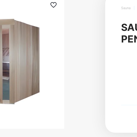
Sauna
|
SA
PE