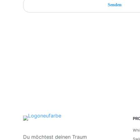
PR
Whi
Du möchtest deinen Traum
Swi