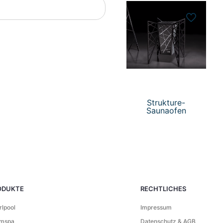
Strukture-
Saunaofen
ODUKTE
RECHTLICHES
rlpool
Impressum
mspa
Datenschutz & AGB