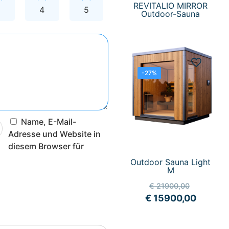
REVITALIO MIRROR
3
4
5
Outdoor-Sauna
-27%
Name, E-Mail-
Adresse und Website in
diesem Browser für
Outdoor Sauna Light
M
€
21900,00
€
15900,00