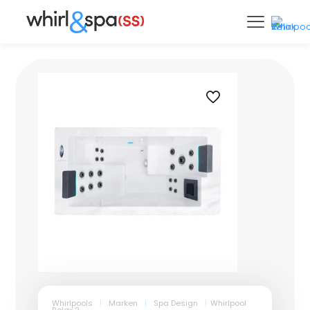
Whirlpools
|
Marken
|
Spa Design
|
Whirlpool
Relax 2