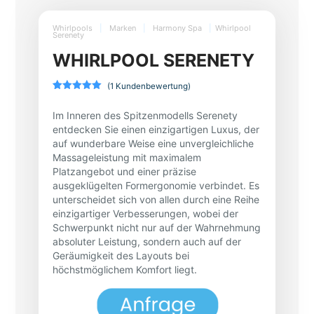
Whirlpools
|
Marken
|
Harmony Spa
|
Whirlpool
Serenety
WHIRLPOOL SERENETY
(
1
Kundenbewertung)
Bewertet
1
mit
5.00
Im Inneren des Spitzenmodells Serenety
von 5,
basierend
entdecken Sie einen einzigartigen Luxus, der
auf
auf wunderbare Weise eine unvergleichliche
Kundenbewertung
Massageleistung mit maximalem
Platzangebot und einer präzise
ausgeklügelten Formergonomie verbindet. Es
unterscheidet sich von allen durch eine Reihe
einzigartiger Verbesserungen, wobei der
Schwerpunkt nicht nur auf der Wahrnehmung
absoluter Leistung, sondern auch auf der
Geräumigkeit des Layouts bei
höchstmöglichem Komfort liegt.