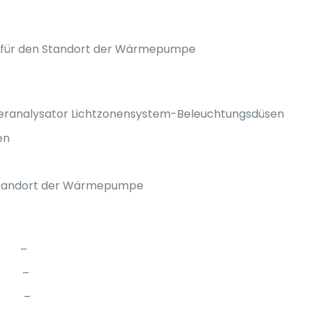
t für den Standort der Wärmepumpe
eranalysator
Lichtzonensystem-Beleuchtungsdüsen
en
 Standort der Wärmepumpe
 –
 –
s: –