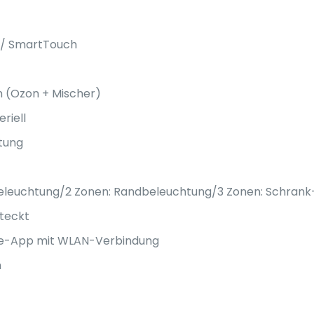
) / SmartTouch
 (Ozon + Mischer)
riell
htung
 Beleuchtung/
2 Zonen: Randbeleuchtung/
3 Zonen: Schrank
steckt
ne-App mit WLAN-Verbindung
m