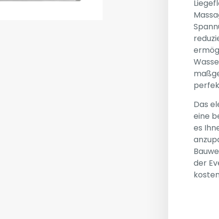
Liegef
Massag
Spann
reduzi
ermögl
Wasser
maßges
perfek
Das e
eine 
es Ihn
anzupa
Bauwei
der Ev
kosten