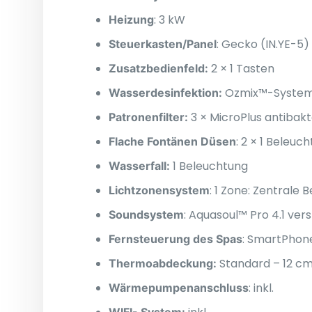
: 3 kW
Heizung
: Gecko (IN.YE-5
Steuerkasten/Panel
2 × 1 Tasten
Zusatzbedienfeld:
Ozmix™-System
Wasserdesinfektion:
3 × MicroPlus antibakte
Patronenfilter:
: 2 × 1 Beleuc
Flache Fontänen Düsen
1 Beleuchtung
Wasserfall:
: 1 Zone: Zentrale
Lichtzonensystem
: Aquasoul™ Pro 4.1 ver
Soundsystem
: SmartPho
Fernsteuerung des Spas
Standard – 12 c
Thermoabdeckung:
: inkl.
Wärmepumpenanschluss
WIFI- System: