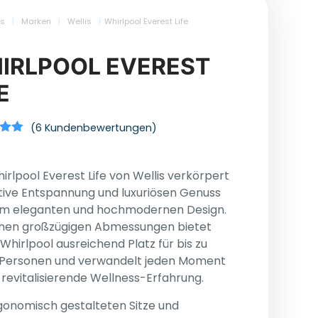
ls
|
Marken
|
Wellis
|
Whirlpool Everest Life
IRLPOOL EVEREST
E
(
6
Kundenbewertungen)
t mit
n 5,
end
irlpool Everest Life von Wellis verkörpert
bewertungen
tive Entspannung und luxuriösen Genuss
nem eleganten und hochmodernen Design.
inen großzügigen Abmessungen bietet
 Whirlpool ausreichend Platz für bis zu
 Personen und verwandelt jeden Moment
e revitalisierende Wellness-Erfahrung.
gonomisch gestalteten Sitze und