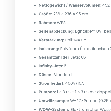
:
452 k
Nettogewicht / Wasservolumen
236 × 236 × 95 cm
Größe:
WPS
Rahmen:
LightSide™ UV-bes
Seitenabdeckung:
Poli-MAX™
Verstärkung:
Polyfoam (skandinavisch 
Isolierung:
68
Gesamtzahl der Jets:
:
6
Infinity-Jets
Standard
Düsen:
: 400V/16A
Strombedarf
1 × 3 PS + 1 × 3 PS mit dopp
Pumpen:
W-EC-Pumpe (0,25 
Umwälzpumpe:
: Elektronischer Was
WOW-Systems