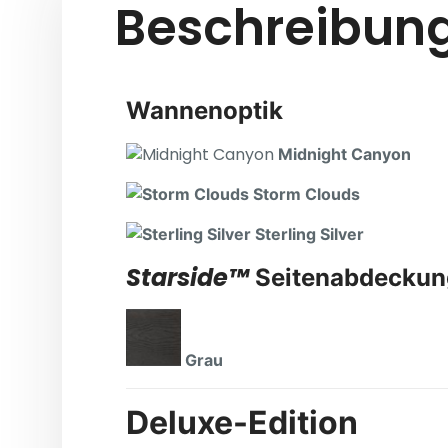
Beschreibung
Wannenop
Midnight
Storm Clouds
Sterling Silver
Starside™
Seitenabdeckun
Grau
Deluxe-Edition