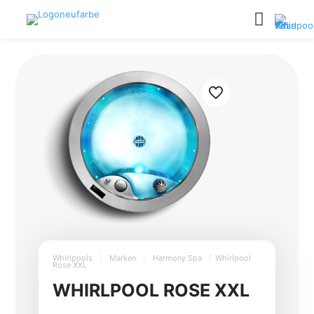
Whirlpools
|
Marken
|
Harmony Spa
|
Whirlpool
Rose XXL
WHIRLPOOL ROSE XXL