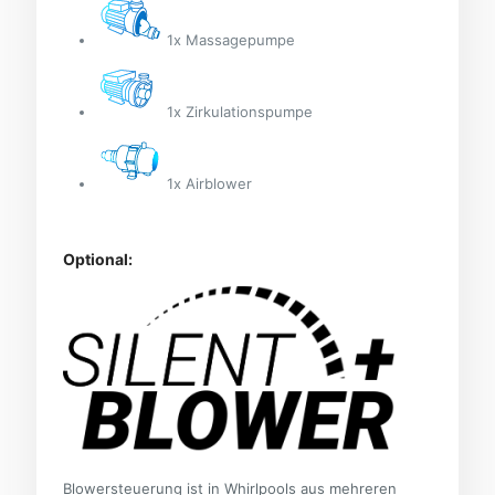
1x Massagepumpe
1x Zirkulationspumpe
1x Airblower
Optional:
Blowersteuerung ist in Whirlpools aus mehreren