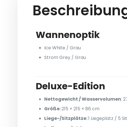
Beschreibung
Wannen
Ice White / Grau
Strom Grey / Grau
Deluxe-Edition
Nettogewicht / Wasservolumen
:
2
Größe:
215 × 215 × 86 cm
Liege-/Sitzplätze:
1 Liegeplatz / 5 S