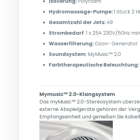
Isolierung:
Polyfoam
Hydromassage-Pumpe:
1 Stück 2 
Gesamtzahl der Jets:
49
Strombedarf
: 1 x 25A 230V/50Hz mi
Wasserfilterung:
Ozon- Generator
Soundsystem
: MyMusic™ 2.0
Farbtherapeutische Beleuchtung:
Mymusic™ 2.0-Klangsystem
Das myMusic™ 2.0-Stereosystem überzeug
externe Abspielgeräte gehören der Verga
Empfangseinheit und genießen Sie kabel