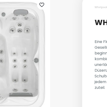
Whirlpoo
WH
Eine F
Gesell
beginn
kombin
unerlä
Düsen
Schult
jedem 
zuteil.