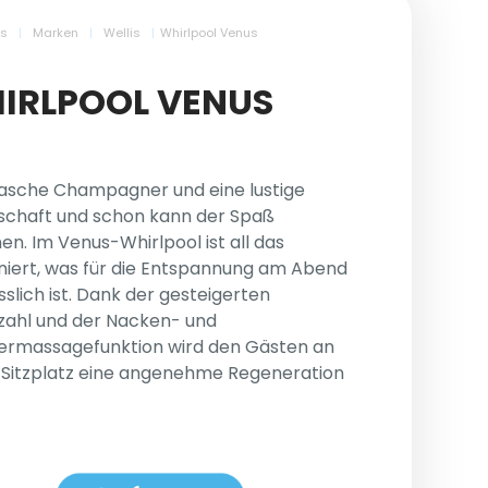
ls
|
Marken
|
Wellis
|
Whirlpool Venus
IRLPOOL VENUS
lasche Champagner und eine lustige
schaft und schon kann der Spaß
en. Im Venus-Whirlpool ist all das
iert, was für die Entspannung am Abend
sslich ist. Dank der gesteigerten
zahl und der Nacken- und
ermassagefunktion wird den Gästen an
Sitzplatz eine angenehme Regeneration