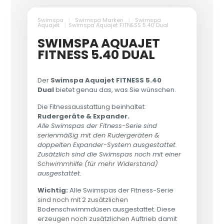
Swimspa
|
Swimspa Marken
|
Swimspa
Aquajet
|
Swimspa Aquajet FITNESS 5.40 Dual
SWIMSPA AQUAJET
FITNESS 5.40 DUAL
Der
Swimspa Aquajet FITNESS 5.40
Dual
bietet genau das, was Sie wünschen.
Die Fitnessausstattung beinhaltet:
Rudergeräte & Expander.
Alle Swimspas der Fitness-Serie sind
serienmäßig mit den Rudergeräten &
doppelten Expander-System ausgestattet.
Zusätzlich sind die Swimspas noch mit einer
Schwimmhilfe (für mehr Widerstand)
ausgestattet.
Wichtig:
Alle Swimspas der Fitness-Serie
sind noch mit 2 zusätzlichen
Bodenschwimmdüsen ausgestattet. Diese
erzeugen noch zusätzlichen Auftrieb damit