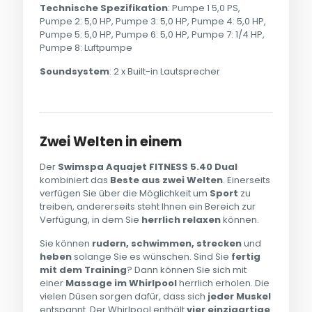
Technische Spezifikation
: Pumpe 1 5,0 PS,
Pumpe 2: 5,0 HP, Pumpe 3: 5,0 HP, Pumpe 4: 5,0 HP,
Pumpe 5: 5,0 HP, Pumpe 6: 5,0 HP, Pumpe 7: 1/4 HP,
Pumpe 8: Luftpumpe
Soundsystem
: 2 x Built-in Lautsprecher
Zwei Welten in einem
Der
Swimspa Aquajet FITNESS 5.40 Dual
kombiniert das
Beste aus zwei Welten
. Einerseits
verfügen Sie über die Möglichkeit um
Sport
zu
treiben, andererseits steht Ihnen ein Bereich zur
Verfügung, in dem Sie
herrlich relaxen
können.
Sie können
rudern, schwimmen, strecken
und
heben
solange Sie es wünschen. Sind Sie
fertig
mit dem Training
? Dann können Sie sich mit
einer
Massage im Whirlpool
herrlich erholen. Die
vielen Düsen sorgen dafür, dass sich
jeder Muskel
entspannt. Der Whirlpool enthält
vier einzigartige