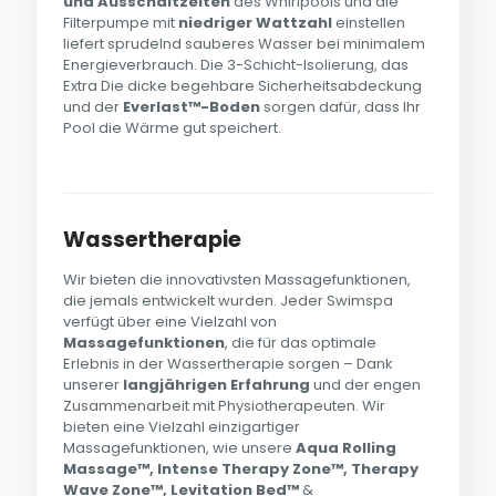
und Ausschaltzeiten
des Whirlpools und die
Filterpumpe mit
niedriger Wattzahl
einstellen
liefert sprudelnd sauberes Wasser bei minimalem
Energieverbrauch. Die 3-Schicht-Isolierung, das
Extra Die dicke begehbare Sicherheitsabdeckung
und der
Everlast™-Boden
sorgen dafür, dass Ihr
Pool die Wärme gut speichert.
Wassertherapie
Wir bieten die innovativsten Massagefunktionen,
die jemals entwickelt wurden. Jeder Swimspa
verfügt über eine Vielzahl von
Massagefunktionen
, die für das optimale
Erlebnis in der Wassertherapie sorgen – Dank
unserer
langjährigen Erfahrung
und der engen
Zusammenarbeit mit Physiotherapeuten. Wir
bieten eine Vielzahl einzigartiger
Massagefunktionen, wie unsere
Aqua Rolling
Massage™,
Intense Therapy Zone™, Therapy
Wave Zone™, Levitation Bed™
&