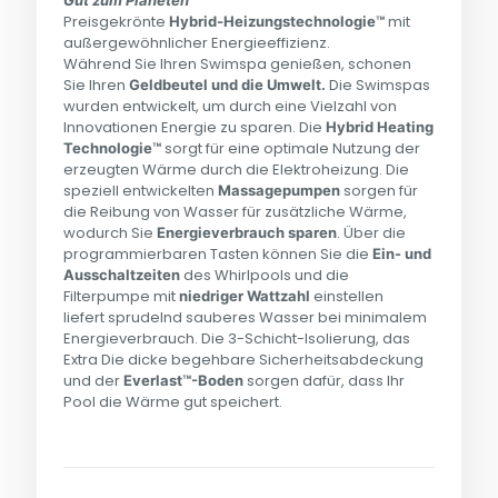
Gut zum Planeten
Preisgekrönte
mit
Hybrid-Heizungstechnologie™
außergewöhnlicher Energieeffizienz.
Während Sie Ihren Swimspa genießen, schonen
Sie Ihren
Die Swimspas
Geldbeutel und die Umwelt.
wurden entwickelt, um durch eine Vielzahl von
Innovationen Energie zu sparen. Die
Hybrid Heating
sorgt für eine optimale Nutzung der
Technologie™
erzeugten Wärme durch die Elektroheizung. Die
speziell entwickelten
sorgen für
Massagepumpen
die Reibung von Wasser für zusätzliche Wärme,
wodurch Sie
. Über die
Energieverbrauch
sparen
programmierbaren Tasten können Sie die
Ein- und
des Whirlpools und die
Ausschaltzeiten
Filterpumpe mit
einstellen
niedriger Wattzahl
liefert sprudelnd sauberes Wasser bei minimalem
Energieverbrauch. Die 3-Schicht-Isolierung, das
Extra Die dicke begehbare Sicherheitsabdeckung
und der
sorgen dafür, dass Ihr
Everlast™-Boden
Pool die Wärme gut speichert.