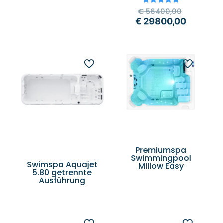
Bewertet
€
56400,00
mit
€
29800,00
5.00
von 5
Premiumspa
Swimmingpool
Swimspa Aquajet
Millow Easy
5.80 getrennte
Ausführung