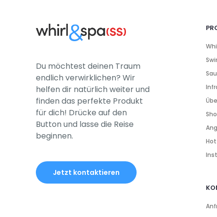
PR
Whi
Sw
Du möchtest deinen Traum
Sa
endlich verwirklichen? Wir
Infr
helfen dir natürlich weiter und
finden das perfekte Produkt
Übe
für dich! Drücke auf den
Sho
Button und lasse die Reise
Ang
beginnen.
Hot
Ins
Jetzt kontaktieren
KO
Anf