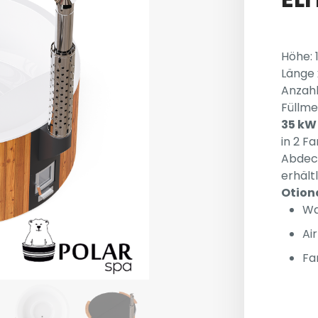
Höhe: 
Länge 
Anzahl
Füllme
35 kW 
in 2 F
Abdeck
erhält
Otion
Wa
Ai
Fa