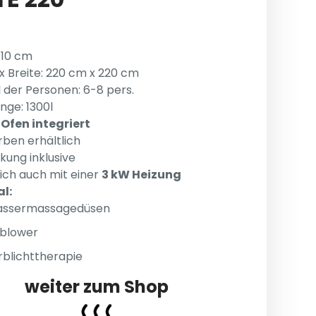
110 cm
x Breite: 220 cm x 220 cm
 der Personen: 6-8 pers.
nge: 1300l
Ofen integriert
arben erhältlich
ung inklusive
lich auch mit einer
3 kW Heizung
al:
ssermassagedüsen
rblower
rblichttherapie
weiter zum Shop