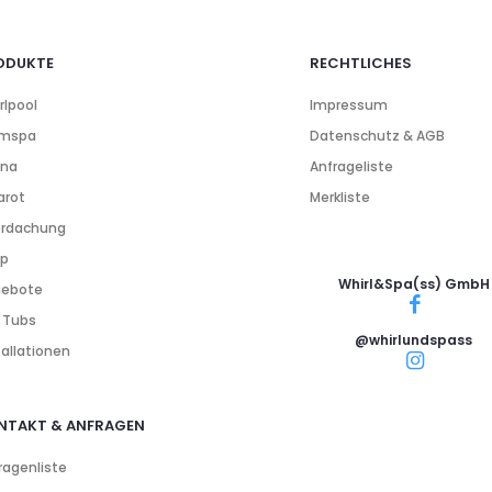
ODUKTE
RECHTLICHES
rlpool
Impressum
imspa
Datenschutz & AGB
una
Anfrageliste
arot
Merkliste
rdachung
p
Whirl&Spa(ss) GmbH
ebote
 Tubs
@whirlundspass
tallationen
NTAKT & ANFRAGEN
ragenliste