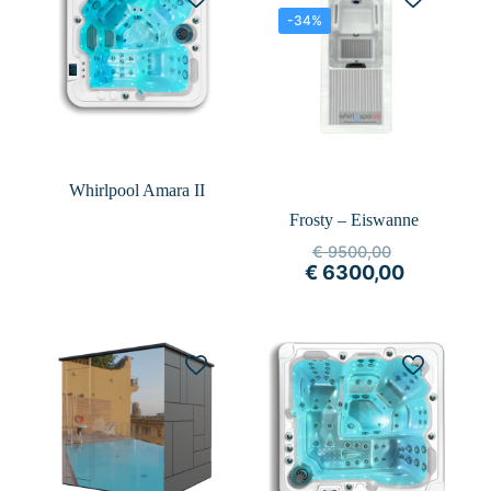
-34%
Whirlpool Amara II
Frosty – Eiswanne
€
9500,00
€
6300,00