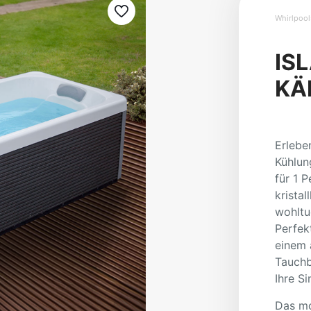
Whirlpool
IS
KÄ
Erlebe
Kühlun
für 1 
krista
wohltu
Perfek
einem 
Tauchb
Ihre S
Das mo