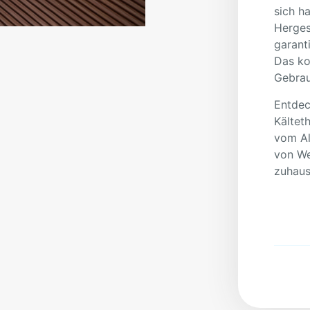
sich h
Herges
garant
Das ko
Gebrau
Entdec
Kältet
vom Al
von We
zuhaus