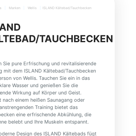
s
|
Marken
|
Wellis
|
ISLAND Kältebad/Tauchbecken
LAND
LTEBAD/TAUCHBECKEN
n Sie pure Erfrischung und revitalisierende
g mit dem ISLAND Kältebad/Tauchbecken
Person von Wellis. Tauchen Sie ein in das
llklare Wasser und genießen Sie die
ende Wirkung auf Körper und Geist.
t nach einem heißen Saunagang oder
anstrengenden Training bietet das
ecken eine erfrischende Abkühlung, die
inne belebt und Ihre Muskeln entspannt.
derne Design des ISLAND Kältebads fügt