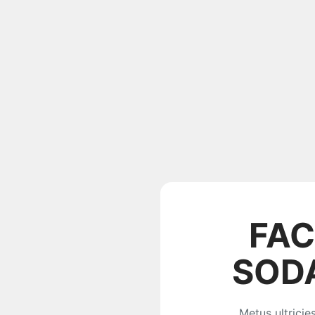
FAC
SOD
Metus ultricie