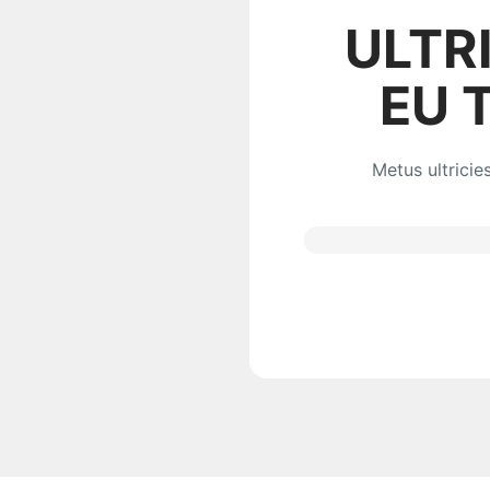
ULTR
EU 
Metus ultricie