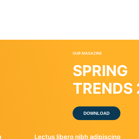
OUR MAGAZINE
SPRING
TRENDS 
DOWNLOAD
g
Lectus libero nibh adipiscing