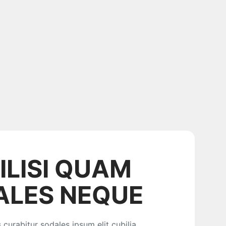
ILISI QUAM
ALES NEQUE
s curabitur sodales ipsum elit cubilia.